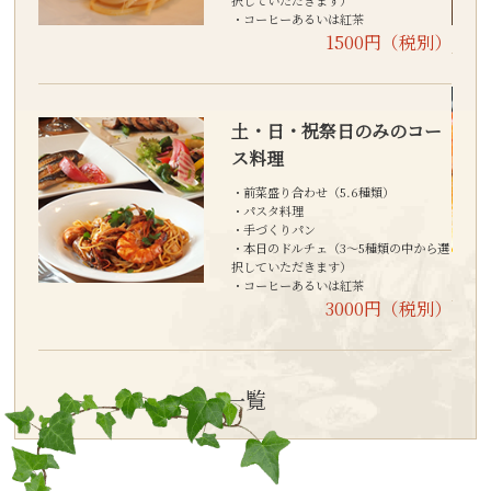
択していただきます）
・コーヒーあるいは紅茶
1500円（税別）
コー
土・日・祝祭日のみのコー
ス料理
旬のお
・前菜盛り合わせ（5.6種類）
土日・
・パスタ料理
・手づくりパン
・本日のドルチェ（3～5種類の中から選
税別）
択していただきます）
・コーヒーあるいは紅茶
3000円（税別）
一覧