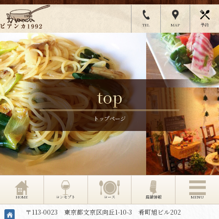
TEL
MAP
予約
top
トップページ
HOME
コンセプト
コース
店舗情報
MENU
〒113-0023 東京都文京区向丘1-10-3 肴町旭ビル202