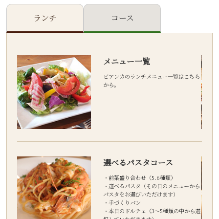
ランチ
コース
メニュー一覧
こちら
ビアンカのランチメニュー一覧はこちら
から。
選べるパスタコース
になっ
・前菜盛り合わせ（5.6種類）
・選べるパスタ（その日のメニューから
パスタをお選びいただけます）
・手づくりパン
税別）
・本日のドルチェ（3～5種類の中から選